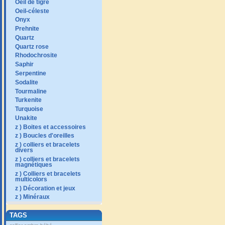
Oeil de tigre
Oeil-céleste
Onyx
Prehnite
Quartz
Quartz rose
Rhodochrosite
Saphir
Serpentine
Sodalite
Tourmaline
Turkenite
Turquoise
Unakite
z ) Boites et accessoires
z ) Boucles d'oreilles
z ) colliers et bracelets
divers
z ) colliers et bracelets
magnétiques
z ) Colliers et bracelets
multicolors
z ) Décoration et jeux
z ) Minéraux
TAGS