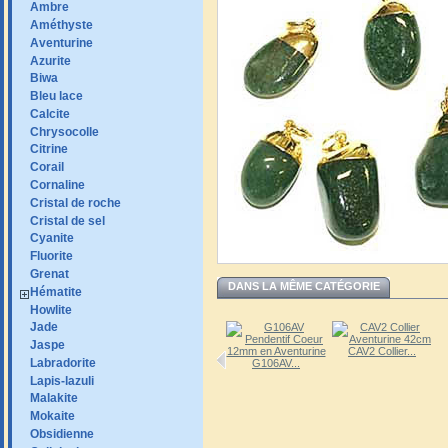
Ambre
Améthyste
Aventurine
Azurite
Biwa
Bleu lace
Calcite
Chrysocolle
Citrine
Corail
Cornaline
Cristal de roche
Cristal de sel
Cyanite
Fluorite
Grenat
DANS LA MÊME CATÉGORIE
Hématite
Howlite
Jade
Jaspe
CAV2 Collier...
Labradorite
G106AV...
Lapis-lazuli
Malakite
BAVPL...
BAVPLH...
Mokaite
Obsidienne