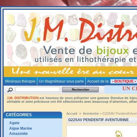
Minéraux thérapie
Un Magnétiseur vous parle
Accueil de la
• BOUTIQUE 
UN C
J.M. DISTRIBUTION
est heureux de vous présenter une gamme étendue de bijoux e
véritable et semi précieuse ont été sélectionnés avec beaucoup d'attention, alliant 
Accueil
>
Aventurine
> G225AV Pendentif Aven
CATÉGORIES
G225AV PENDENTIF AVENTURINE
Agate
Aigue Marine
Amazonite