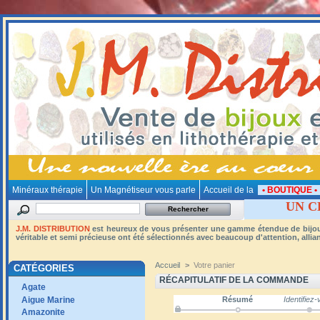
Minéraux thérapie
Un Magnétiseur vous parle
Accueil de la
• BOUTIQUE 
UN C
J.M. DISTRIBUTION
est heureux de vous présenter une gamme étendue de bijoux e
véritable et semi précieuse ont été sélectionnés avec beaucoup d'attention, alliant 
Accueil
>
Votre panier
CATÉGORIES
RÉCAPITULATIF DE LA COMMANDE
Agate
Aigue Marine
Résumé
Identifiez
Amazonite