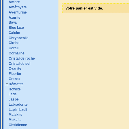
Ambre
Améthyste
Votre panier est vide.
Aventurine
Azurite
Biwa
Bleu lace
Calcite
Chrysocolle
Citrine
Corail
Cornaline
Cristal de roche
Cristal de sel
Cyanite
Fluorite
Grenat
Hématite
Howlite
Jade
Jaspe
Labradorite
Lapis-lazuli
Malakite
Mokaite
Obsidienne