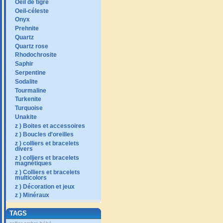
Oeil de tigre
Oeil-céleste
Onyx
Prehnite
Quartz
Quartz rose
Rhodochrosite
Saphir
Serpentine
Sodalite
Tourmaline
Turkenite
Turquoise
Unakite
z ) Boites et accessoires
z ) Boucles d'oreilles
z ) colliers et bracelets
divers
z ) colliers et bracelets
magnétiques
z ) Colliers et bracelets
multicolors
z ) Décoration et jeux
z ) Minéraux
TAGS