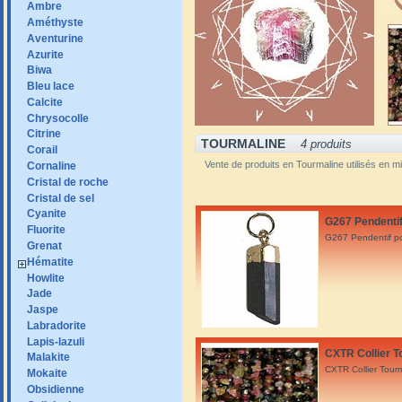
Ambre
Améthyste
Aventurine
Azurite
Biwa
Bleu lace
Calcite
Chrysocolle
Citrine
TOURMALINE
4 produits
Corail
Vente de produits en Tourmaline utilisés en mi
Cornaline
Cristal de roche
Cristal de sel
Cyanite
G267 Pendentif 
Fluorite
G267 Pendentif po
Grenat
Hématite
Howlite
Jade
Jaspe
Labradorite
Lapis-lazuli
CXTR Collier T
Malakite
CXTR Collier Tour
Mokaite
Obsidienne