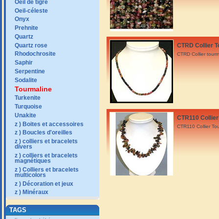
Oeil de tigre
Oeil-céleste
Onyx
Prehnite
Quartz
Quartz rose
CTRD Collier To
Rhodochrosite
CTRD Collier tourm
Saphir
Serpentine
Sodalite
Tourmaline
Turkenite
Turquoise
Unakite
CTR110 Collier 
z ) Boites et accessoires
CTR110 Collier To
z ) Boucles d'oreilles
z ) colliers et bracelets
divers
z ) colliers et bracelets
magnétiques
z ) Colliers et bracelets
multicolors
z ) Décoration et jeux
z ) Minéraux
TAGS