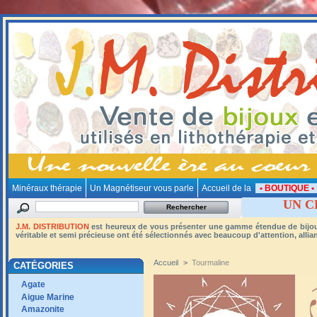
Minéraux thérapie
Un Magnétiseur vous parle
Accueil de la
• BOUTIQUE 
UN C
J.M. DISTRIBUTION
est heureux de vous présenter une gamme étendue de bijoux e
véritable et semi précieuse ont été sélectionnés avec beaucoup d'attention, alliant 
Accueil
>
Tourmaline
CATÉGORIES
Agate
Aigue Marine
Amazonite