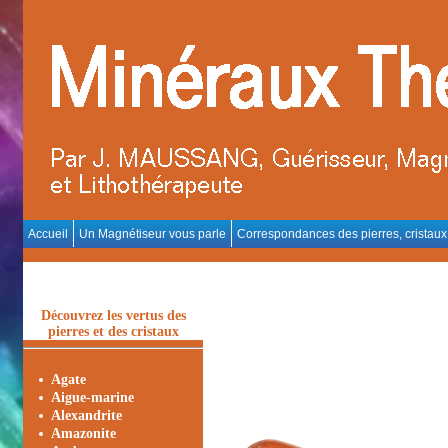
Accueil
Un Magnétiseur vous parle
Correspondances des pierres, cristaux
Découvrez les vertus des
pierres et des cristaux
Agate
Aigue-marine
Alexandrite
Amazonite