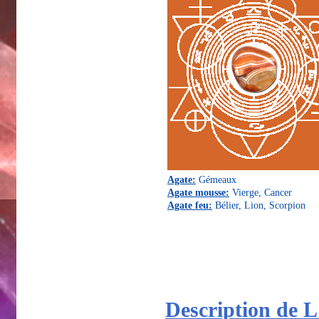
Agate:
Gémeaux
Agate mousse:
Vierge, Cancer
Agate feu:
Bélier, Lion, Scorpion
Description de L