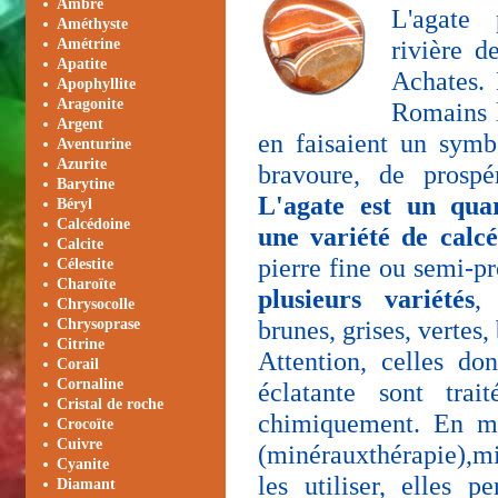
Ambre
L'agate 
Améthyste
rivière 
Amétrine
Apatite
Achates. 
Apophyllite
Aragonite
Romains l
Argent
en faisaient un symb
Aventurine
Azurite
bravoure, de prospé
Barytine
L'agate est un quar
Béryl
Calcédoine
une variété de calc
Calcite
pierre fine ou semi-p
Célestite
Charoïte
plusieurs variétés
,
Chrysocolle
brunes, grises, vertes,
Chrysoprase
Citrine
Attention, celles don
Corail
Cornaline
éclatante sont trai
Cristal de roche
chimiquement. En mi
Crocoïte
Cuivre
(minérauxthérapie),m
Cyanite
les utiliser, elles p
Diamant