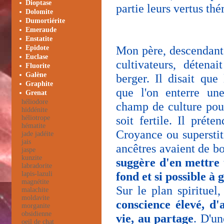
Dioptase
partie leurs vertus thé
Dolomite
Dumortiérite
Emeraude
Enstatite
Mon père, descendant 
Epidote
Euclase
cultivateurs, détenai
Fluorite
Galène
berger. Il disait que 
Graphite
que l'on enterre un
Grenat
héliodore
champ de culture pou
hiddénite
soit fertile. Il prét
héliotrope
hématite
Croyance ou supersti
jade jadéite
jais
ancêtres avaient de bo
jaspe
kunzite
suggère d'en mettre 
labradorite
fond et si possible à
lapis-lazuli
magnétite
Sur le plan spirituel
malachite
moldavite
conscience élevé, d'
morganite
obsidienne
vie, au partage
. D'u
oeil de chat