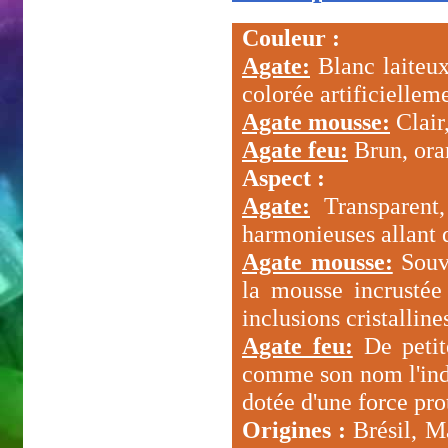
Couleur :
Agate:
Blanc laiteux,
colorée artificiellem
Agate mousse:
Clair,
Agate feu:
Brun, oran
Aspect :
Agate:
Transparent,
harmonieuses allant 
Agate mousse:
Souve
la mousse incrustée 
inclusions cristalline
Agate feu:
De petite
comme son nom l'indi
dotée d'une force prot
Origines :
Brésil, Ma