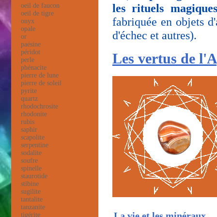
les rituels magique
oeil de faucon
oeil de tigre
fabriquée en objets d
onyx
opale
d'échec et autres).
or
paésine
péridot
Les vertus de l'
perle
phénacite
pierre de lune
pierre de soleil
pyrite
quartz
rhodochrosite
rhodonite
rubis
saphir
scapolite
serpentine
sodalite
soufre
spinelle
staurotide
stibine
sugilite
tantalite
tanzanite
La vie et les minéraux
tigérite