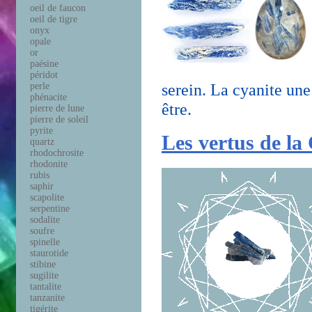
oeil de faucon
oeil de tigre
onyx
opale
or
paésine
péridot
serein. La cyanite une
perle
phénacite
être.
pierre de lune
pierre de soleil
pyrite
Les vertus de la
quartz
rhodochrosite
rhodonite
rubis
saphir
scapolite
serpentine
sodalite
soufre
spinelle
staurotide
stibine
sugilite
tantalite
tanzanite
tigérite