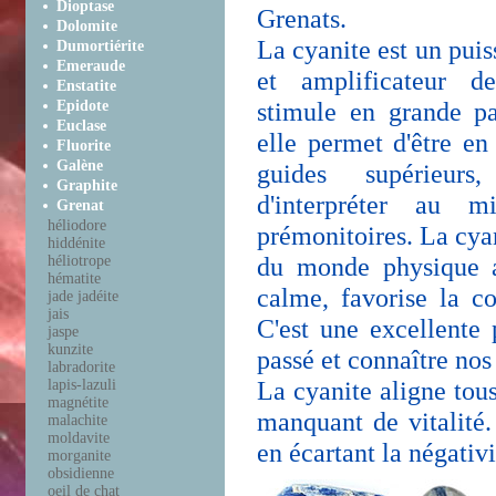
Dioptase
Grenats.
Dolomite
La cyanite est un puis
Dumortiérite
Emeraude
et amplificateur d
Enstatite
stimule en grande par
Epidote
Euclase
elle permet d'être en
Fluorite
Galène
guides supérieurs,
Graphite
d'interpréter au m
Grenat
héliodore
prémonitoires. La cyan
hiddénite
du monde physique a
héliotrope
hématite
calme, favorise la c
jade jadéite
jais
C'est une excellente 
jaspe
kunzite
passé et connaître nos 
labradorite
La cyanite aligne tous 
lapis-lazuli
magnétite
manquant de vitalité
malachite
moldavite
en écartant la négativi
morganite
obsidienne
oeil de chat