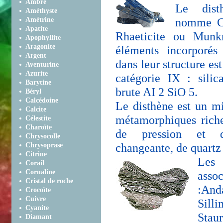
Ambre
Le dist
Améthyste
nomme Cy
Amétrine
Apatite
Rhaeticite ou Munkr
Apophyllite
Aragonite
éléments incorporés 
Argent
dans leur structure es
Aventurine
Azurite
catégorie IX : silic
Barytine
brute AI 2 SiO 5.
Béryl
Calcédoine
Le disthène est un mi
Calcite
métamorphiques rich
Célestite
Charoïte
de pression et d
Chrysocolle
changeante, de quartz
Chrysoprase
Citrine
Le
Corail
Cornaline
ass
Cristal de roche
:And
Crocoïte
Cuivre
Silli
Cyanite
Stau
Diamant