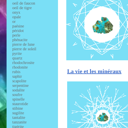
oeil de faucon
oeil de tigre
onyx
opale
or
paésine
péridot
perle
phénacite
pierre de lune
pierre de soleil
pyrite
quartz
rhodochrosite
rhodonite
La vie et les minéraux
rubis
saphir
scapolite
serpentine
sodalite
soufre
spinelle
staurotide
stibine
sugilite
tantalite
tanzanite
tigérite