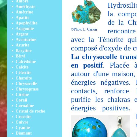
Ambre
Hydrosili
Améthyste
la compo
Amétrine
Apatite
de la Ch
Apophyllite
Aragonite
rencont
©
Photo L. Carion
Argent
avec la Ténorite qu
Aventurine
Azurite
composé d'oxyde de c
Barytine
La chrysocolle trans
Béryl
Calcédoine
en positif
. Placée à
Calcite
autour d'une maison, 
Célestite
Charoïte
énergies négatives. E
Chrysocolle
contacts, renforce 
Chrysoprase
Citrine
purifie les chakras 
Corail
Cornaline
énergies positives.
Cristal de roche
Crocoïte
Cuivre
Cyanite
Diamant