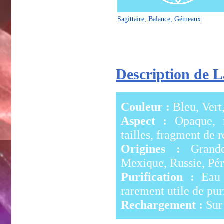
Sagittaire, Balance, Gémeaux.
Description de L
Couleur :
Bleu, Vert
Aspect :
Opaque, ro
tailles, fragment de 
Origines :
Grande-
Mexique, Russie, Pér
Purification :
Eau d
rarement utile de puri
Rechargement :
Sur 