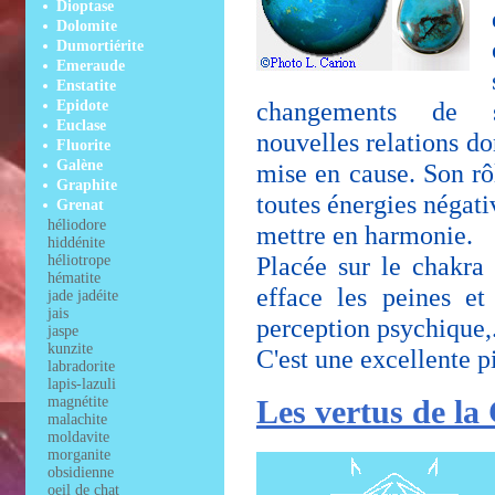
Dioptase
Dolomite
Dumortiérite
Emeraude
Enstatite
changements de si
Epidote
Euclase
nouvelles relations don
Fluorite
Galène
mise en cause. Son rôl
Graphite
toutes énergies négati
Grenat
héliodore
mettre en harmonie.
hiddénite
Placée sur le chakra 
héliotrope
hématite
efface les peines et
jade jadéite
jais
perception psychique,
jaspe
kunzite
C'est une excellente 
labradorite
lapis-lazuli
magnétite
Les vertus de la
malachite
moldavite
morganite
obsidienne
oeil de chat