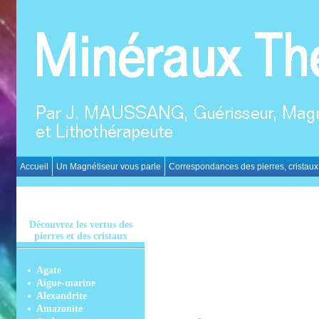
Accueil
Un Magnétiseur vous parle
Correspondances des pierres, cristaux
Découvrez les vertus des
pierres et des cristaux
Agate
Aigue-marine
Alexandrite
Amazonite