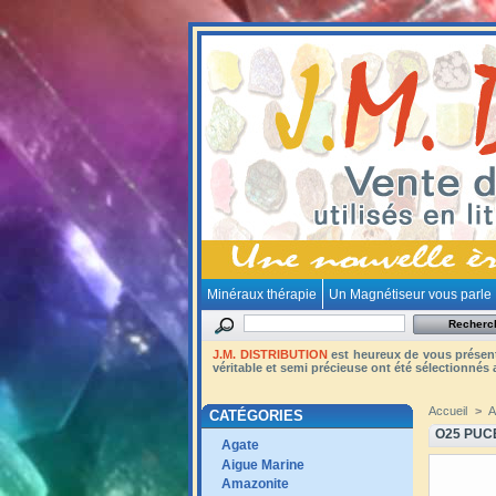
Minéraux thérapie
Un Magnétiseur vous parle
J.M. DISTRIBUTION
est heureux de vous présent
véritable et semi précieuse ont été sélectionnés a
Accueil
>
A
CATÉGORIES
O25 PUC
Agate
Aigue Marine
Amazonite