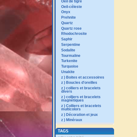
Oeil de tigre
Oeil-céleste
Onyx
Prehnite
Quartz
Quartz rose
Rhodochrosite
Saphir
Serpentine
Sodalite
Tourmaline
Turkenite
Turquoise
Unakite
z ) Boites et accessoires
z ) Boucles d'oreilles
z ) colliers et bracelets
divers
z ) colliers et bracelets
magnétiques
z ) Colliers et bracelets
multicolors
z ) Décoration et jeux
z ) Minéraux
TAGS