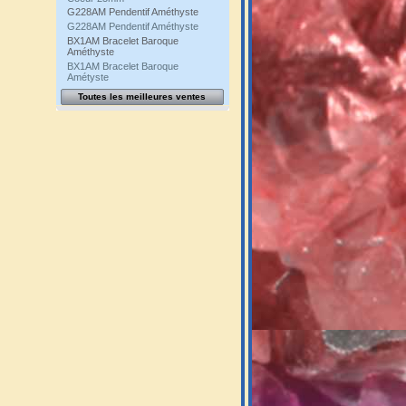
G228AM Pendentif Améthyste
G228AM Pendentif Améthyste
BX1AM Bracelet Baroque
Améthyste
BX1AM Bracelet Baroque
Amétyste
Toutes les meilleures ventes