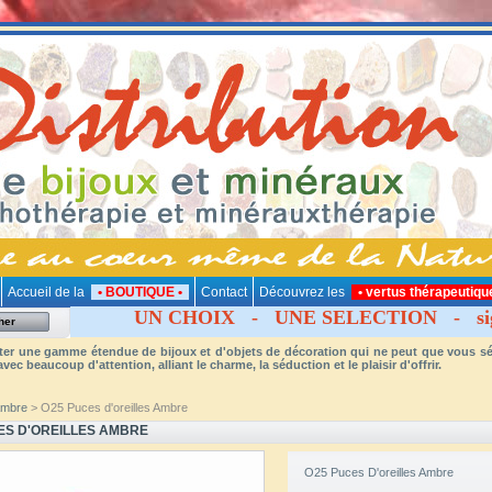
Accueil de la
• BOUTIQUE •
Contact
Découvrez les
• vertus thérapeutique
UN CHOIX - UNE SELECTION - sig
er une gamme étendue de bijoux et d'objets de décoration qui ne peut que vous sédui
vec beaucoup d'attention, alliant le charme, la séduction et le plaisir d'offrir.
mbre
> O25 Puces d'oreilles Ambre
ES D'OREILLES AMBRE
O25 Puces D'oreilles Ambre