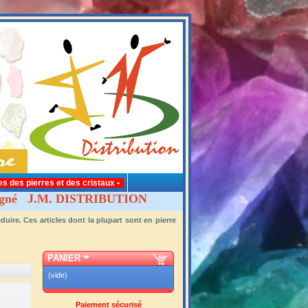
s des pierres et des cristaux •
né J.M. DISTRIBUTION
re. Ces articles dont la plupart sont en pierre
PANIER
(vide)
Paiement sécurisé