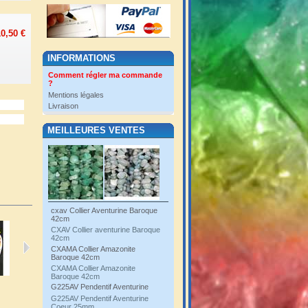
0,50 €
INFORMATIONS
Comment régler ma commande
?
Mentions légales
Livraison
MEILLEURES VENTES
cxav Collier Aventurine Baroque
42cm
CXAV Collier aventurine Baroque
42cm
CXAMA Collier Amazonite
Baroque 42cm
CXAMA Collier Amazonite
Baroque 42cm
CAMB7...
CAMB3C...
CAMB3R...
GAMB3...
G225AV Pendentif Aventurine
G225AV Pendentif Aventurine
Coeur 25mm