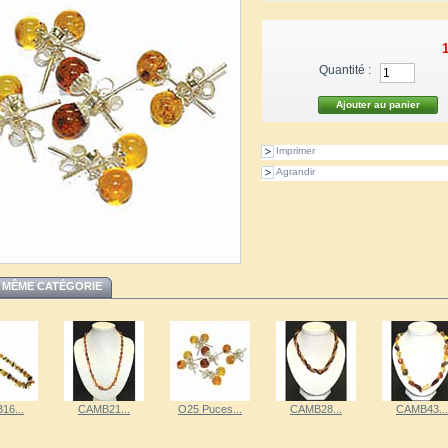
1
Quantité :
Imprimer
Agrandir
 MÊME CATÉGORIE
16...
CAMB21...
O25 Puces...
CAMB28...
CAMB43...