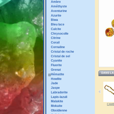
Ambre
Améthyste
Aventurine
Azurite
Biwa
Bleu lace
Calcite
Chrysocolle
Citrine
Corail
Cornaline
Cristal de roche
Cristal de sel
Cyanite
Fluorite
Grenat
DANS LA
Hématite
Howlite
Jade
Jaspe
Labradorite
Lapis-lazuli
Malakite
BAMB3L...
BAMB6M...
BAMB6MU...
CAMB1...
CAMB
Mokaite
Obsidienne