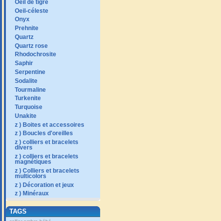
Oeil de tigre
Oeil-céleste
Onyx
Prehnite
Quartz
Quartz rose
Rhodochrosite
Saphir
Serpentine
Sodalite
Tourmaline
Turkenite
Turquoise
Unakite
z ) Boites et accessoires
z ) Boucles d'oreilles
z ) colliers et bracelets
divers
z ) colliers et bracelets
magnétiques
z ) Colliers et bracelets
multicolors
z ) Décoration et jeux
z ) Minéraux
TAGS