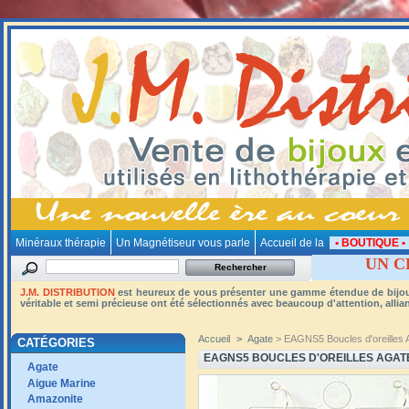
Minéraux thérapie
Un Magnétiseur vous parle
Accueil de la
• BOUTIQUE 
UN C
J.M. DISTRIBUTION
est heureux de vous présenter une gamme étendue de bijoux e
véritable et semi précieuse ont été sélectionnés avec beaucoup d'attention, alliant 
Accueil
>
Agate
> EAGNS5 Boucles d'oreilles 
CATÉGORIES
EAGNS5 BOUCLES D'OREILLES AGAT
Agate
Aigue Marine
Amazonite