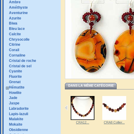
Ambre
Améthyste
Aventurine
Azurite
Biwa
Bleu lace
Calcite
Chrysocolle
Citrine
Corail
Cornaline
Cristal de roche
Cristal de sel
Cyanite
Fluorite
Grenat
DANS LA MÊME CATÉGORIE
Hématite
Howlite
Jade
Jaspe
Labradorite
Lapis-lazuli
Malakite
CGA8 Collier...
CMAO8...
CRA12...
CRA8 Collier...
Mokaite
Obsidienne